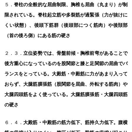
５．
脊柱の全般的な屈曲制限、胸椎も屈曲（丸まり）が制
限されている。脊柱起立筋や多裂筋が過緊張（力が抜けに
くい状態）、後頭下筋群（後頭部につく筋肉）や後頚部
（首の後ろ側）にある筋の硬さ
２．３．
立位姿勢では、骨盤前傾・胸椎前弯があることで
後方重心になっているのを股関節と膝と足関節の屈曲でバ
ランスをとっている。大殿筋・中殿筋に力があまり入って
おらず、大腿筋膜張筋（股関節を屈曲、外転する筋肉）や
大腿四頭筋をよく使っている。大腿筋膜張筋・大腿四頭筋
の硬さ
６．４．
大殿筋・中殿筋の筋力低下、筋持久力低下。腹横