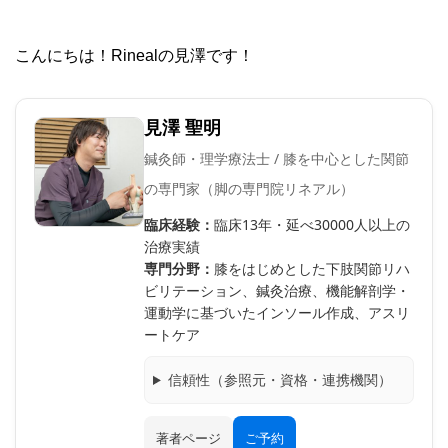
こんにちは！Rinealの見澤です！
見澤 聖明
鍼灸師・理学療法士 / 膝を中心とした関節
の専門家（脚の専門院リネアル）
臨床経験：
臨床13年・延べ30000人以上の
治療実績
専門分野：
膝をはじめとした下肢関節リハ
ビリテーション、鍼灸治療、機能解剖学・
運動学に基づいたインソール作成、アスリ
ートケア
信頼性（参照元・資格・連携機関）
著者ページ
ご予約