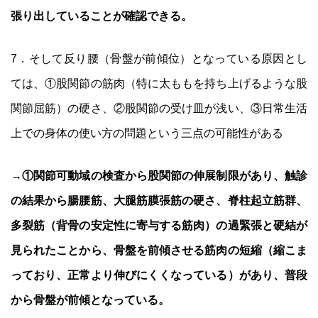
張り出していることが確認できる。
7．そして反り腰（骨盤が前傾位）となっている原因とし
ては、①股関節の筋肉（特に太ももを持ち上げるような股
関節屈筋）の硬さ、②股関節の受け皿が浅い、③日常生活
上での身体の使い方の問題という三点の可能性がある
→
①関節可動域の検査から股関節の伸展制限があり、触診
の結果から腸腰筋、大腿筋膜張筋の硬さ、脊柱起立筋群、
多裂筋（背骨の安定性に寄与する筋肉）の過緊張と硬結が
見られたことから、骨盤を前傾させる筋肉の短縮（縮こま
っており、正常より伸びにくくなっている）があり、普段
から骨盤が前傾となっている。