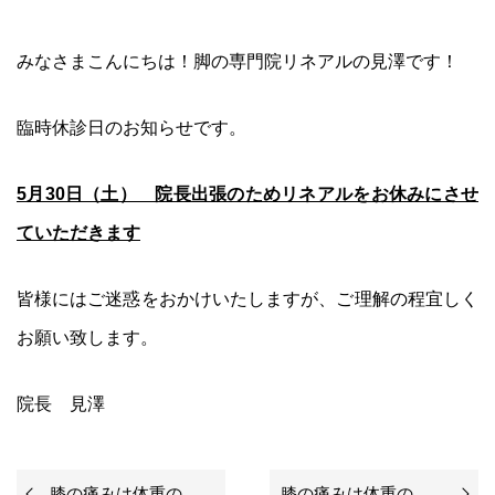
みなさまこんにちは！脚の専門院リネアルの見澤です！
臨時休診日のお知らせです。
5月30日（土） 院長出張のためリネアルをお休みにさせ
ていただきます
皆様にはご迷惑をおかけいたしますが、ご理解の程宜しく
お願い致します。
院長 見澤
膝の痛みは体重のせい？①「痩せれば治る」だけじゃない、本当のメカニズムと改善策
膝の痛みは体重のせい？② O脚・内側の膝痛は「体重」より○○が問題だった